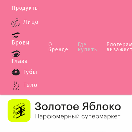
Продукты
Лицо
Где купить нашу продукцию
Брови
О
Где
Блогерам
Интернет-магазины наших партнеров
бренде
купить
визажис
Глаза
Губы
Тело