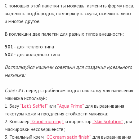
С помощью этой палетки ты можешь: изменить форму носа,
выделить подбородок, подчеркнуть скулы, освежить лицо
и многое другое.
В коллекции две палетки для разных типов внешности:
501
- для теплого типа
502
- для холодного типа
Воспользуйся нашими советами для создания идеального
макияжа:
Совет #1:
перед стробингом подготовь кожу для нанесения
макияжа используй:
1. Базу
“Let’s Selfie!”
или
“Aqua Prime”
для выравнивания
текстуры кожи и продления стойкости макияжа;
2. Консилер
“Good morning!”
и корректор
“Skin Solution”
для
маскировки несовершенств;
3. Тональный крем
“CC cream satin finish”
для выравнивания